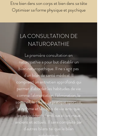
Etre bien dans son corps et bien dans sa tête
Optimiser sa forme physique et psychique
LA CONSULTATION DE
NATUROPATHIE
La première consultation en
naturopathie a pour but d'établir un
bilan naturopathique. Il ne s'agit pas
d'un bilan de santé médical. Il
comprend un entretien approfondi qui
permet d'aborder les habitudes de vie
comme l'alimentation, l'élimination, le
sommeil, le stress, la pratique sportive,
le rythme et le cadre de vie ainsi que
les antécédents familiaux et les maux
anciens et actuels. Il sera complété par
d'autres bilans tel que le bilan
iridologique.