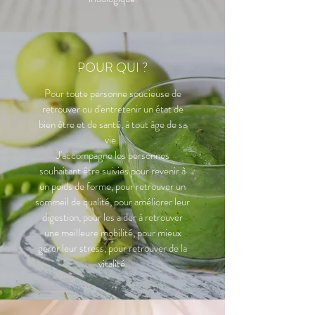
POUR QUI ?
Pour toute personne soucieuse de
retrouver ou d'entretenir un état de
bien être et de santé, à tout âge de sa
vie.
J'accompagne les personnes
souhaitant être suivies pour revenir à
un poids de forme, pour retrouver un
sommeil de qualité, pour améliorer leur
digestion, pour les aider à retrouver
une meilleure mobilité, pour mieux
gérer leur stress, pour retrouver de la
vitalité.